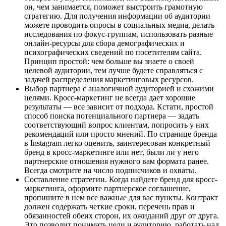
он, чем занимается, поможет выстроить грамотную
стратегию. Для получения информации об аудитории
можете проводить опросы в социальных медиа, делать
исследования по фокус-группам, использовать разные
онлайн-ресурсы для сбора демографических и
психографических сведений по посетителям сайта.
Принцип простой: чем больше вы знаете о своей
целевой аудитории, тем лучше будете справляться с
задачей распределения маркетинговых ресурсов.
Выбор партнера с аналогичной аудиторией и схожими
целями. Кросс-маркетинг не всегда дает хорошие
результаты — все зависит от подхода. Кстати, простой
способ поиска потенциального партнера — задать
соответствующий вопрос клиентам, попросить у них
рекомендаций или просто мнений. По странице бренда
в Instagram легко оценить, заинтересован конкретный
бренд в кросс-маркетинге или нет, были ли у него
партнерские отношения нужного вам формата ранее.
Всегда смотрите на число подписчиков и охваты.
Составление стратегии. Когда найдете бренд для кросс-
маркетинга, оформите партнерское соглашение,
пропишите в нем все важные для вас пункты. Контракт
должен содержать четкие сроки, перечень прав и
обязанностей обеих сторон, их ожиданий друг от друга.
Это позволит понимать цели и аудиторию, работать над