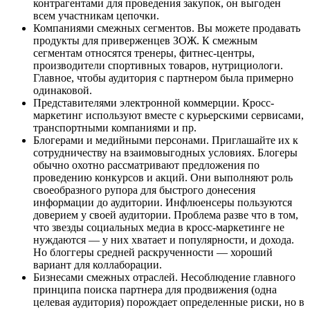
контрагентами для проведения закупок, он выгоден
всем участникам цепочки.
Компаниями смежных сегментов. Вы можете продавать
продукты для приверженцев ЗОЖ. К смежным
сегментам относятся тренеры, фитнес-центры,
производители спортивных товаров, нутрициологи.
Главное, чтобы аудитория с партнером была примерно
одинаковой.
Представителями электронной коммерции. Кросс-
маркетинг используют вместе с курьерскими сервисами,
транспортными компаниями и пр.
Блогерами и медийными персонами. Приглашайте их к
сотрудничеству на взаимовыгодных условиях. Блогеры
обычно охотно рассматривают предложения по
проведению конкурсов и акций. Они выполняют роль
своеобразного рупора для быстрого донесения
информации до аудитории. Инфлюенсеры пользуются
доверием у своей аудитории. Проблема разве что в том,
что звезды социальных медиа в кросс-маркетинге не
нуждаются — у них хватает и популярности, и дохода.
Но блоггеры средней раскрученности — хороший
вариант для коллаборации.
Бизнесами смежных отраслей. Несоблюдение главного
принципа поиска партнера для продвижения (одна
целевая аудитория) порождает определенные риски, но в