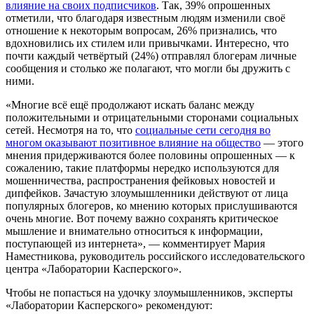
влияние на своих подписчиков
. Так, 39% опрошенных
отметили, что благодаря известным людям изменили своё
отношение к некоторым вопросам, 26% признались, что
вдохновились их стилем или привычками. Интересно, что
почти каждый четвёртый (24%) отправлял блогерам личные
сообщения и столько же полагают, что могли бы дружить с
ними.
«Многие всё ещё продолжают искать баланс между
положительными и отрицательными сторонами социальных
сетей. Несмотря на то, что
социальные сети сегодня во
многом оказывают позитивное влияние на общество
— этого
мнения придерживаются более половины опрошенных — к
сожалению, такие платформы нередко используются для
мошенничества, распространения фейковых новостей и
дипфейков. Зачастую злоумышленники действуют от лица
популярных блогеров, ко мнению которых прислушиваются
очень многие. Вот почему важно сохранять критическое
мышление и внимательно относиться к информации,
поступающей из интернета», — комментирует Мария
Наместникова, руководитель российского исследовательского
центра «Лаборатории Касперского».
Чтобы не попасться на удочку злоумышленников, эксперты
«Лаборатории Касперского» рекомендуют: