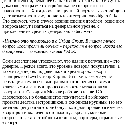
Действительно, недавнее банкротство Urban Group и Су-155
доказали, что размер застройщика не говорит о его
надежности… Хотя довольно крупный портфель застройщика
дает возможность ему попасть в категорию «too big to fail».
Это означает, что в случае возникновения проблем, решением
вопроса могут заняться на федеральном уровне, с
привлечением средств федерального бюджета.
«Именно это произошло и с Urban Group. В таком случае
вопрос «достроят ли объект» переходит в вопрос «когда его
достроят», – отмечает глава РАСК.
Сами девелоперы утверждают, что для них репутации – это
доверие. Прежде всего, это уровень доверия покупателей, а
также партнеров, подрядчиков и кредиторов, говорит
гендиректор Level Group Кирилл Игнахин. «Чем лучше
репутация, тем легче выстраивать отношения со всеми
ключевыми агентами процесса строительства жилья», –
говорит он. Сегодня в Москве работает свыше 120
девелоперов, но большинство покупателей выбирают
проекты десятка застройщиков, в основном крупных. По его
мнению, репутация это не бонус, который продается вместе с
квартирой и включен в стоимость, а кредит, который
открывают для застройщика клиенты, партнеры, отраслевые
эксперты.