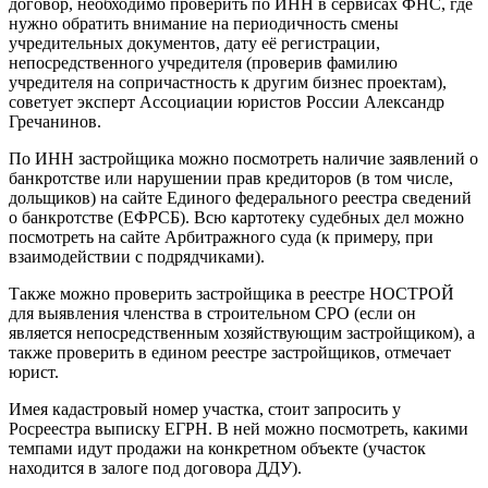
договор, необходимо проверить по ИНН в сервисах ФНС, где
нужно обратить внимание на периодичность смены
учредительных документов, дату её регистрации,
непосредственного учредителя (проверив фамилию
учредителя на сопричастность к другим бизнес проектам),
советует эксперт Ассоциации юристов России Александр
Гречанинов.
По ИНН застройщика можно посмотреть наличие заявлений о
банкротстве или нарушении прав кредиторов (в том числе,
дольщиков) на сайте Единого федерального реестра сведений
о банкротстве (ЕФРСБ). Всю картотеку судебных дел можно
посмотреть на сайте Арбитражного суда (к примеру, при
взаимодействии с подрядчиками).
Также можно проверить застройщика в реестре НОСТРОЙ
для выявления членства в строительном СРО (если он
является непосредственным хозяйствующим застройщиком), а
также проверить в едином реестре застройщиков, отмечает
юрист.
Имея кадастровый номер участка, стоит запросить у
Росреестра выписку ЕГРН. В ней можно посмотреть, какими
темпами идут продажи на конкретном объекте (участок
находится в залоге под договора ДДУ).